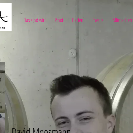
Das sind wir!
Pinot
Baden
Events
Mitmachen
David Moosmann