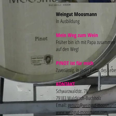
Weingut Moosmann
In Ausbildung
Mein Weg zum Wein
Früher bin ich mit Papa zusammen 
auf den Weg!
PINOT ist für mich
Zuverlässig, in jeder Farbe des Lebe
KONTAKT
Schwarzwaldstr. 78
79183 Waldkirch-Buchholz
Email:
genuss@weingut-moosmann
www.weingut-moosmann.com