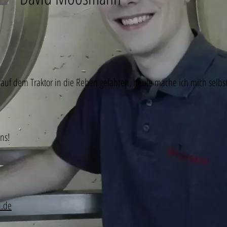
auf dem Traktor in die Reben gefahren, heute mache ich mich selbs
ns!
.de