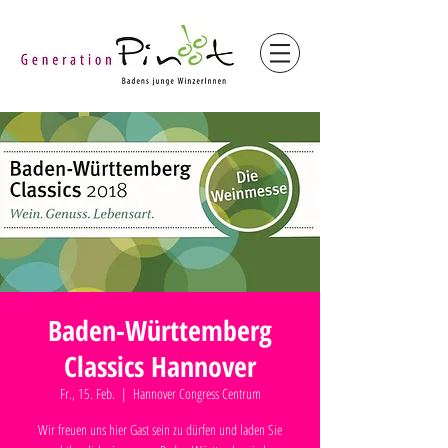
Baden-Württemberg
Classics Hannover
Fr., 15. Feb.
  |  
Hannover Congress Centrum
Wir freuen uns hier Gast sein zu dürfen und laden Sie