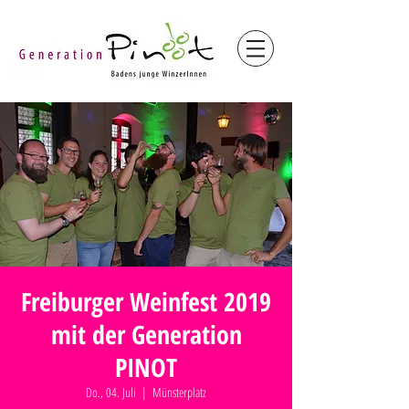
Freiburger Weinfest 2019
mit der Generation
PINOT
Do., 04. Juli
  |  
Münsterplatz