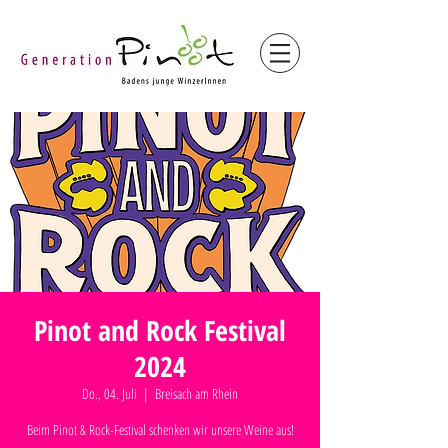
Pinot and Rock Festival
2024
Do., 04. Juli
  |  
Breisach am Rhein
Beim Pinot & Rock-Festival schenken wir unsere Weine aus!