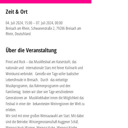
Zeit & Ort
04. Juli 2024, 15:00 – 07. Juli 2024, 00:00
Breisach am Rhein, Schwanenstraße 2, 79206 Breisach am
Rhein, Deutschland
Über die Veranstaltung
Pinot and Rock – das Musikfestival am Kaiserstuhl, das 
nationale und  internationale Stars mit feiner Kulinarik und 
Weinkunst verbindet.  Genieße vier Tage voller badischer 
Lebensfreude in Breisach.  Durch  das vielseitige 
Musikprogramm, das Rahmenprogramm und den 
Familientag  bieten wir über vier Tage verschiedenen 
Generationen an  Musikliebhaber:innen die Möglichkeit das 
Festival in einer der  bekanntesten Weinregionen der Welt zu 
erleben.
Wir sind mit einer großen Weinauswahl am Start. Mit dabei 
sind die Betriebe: Winzergenossenschaft Auggener Schäf, 
Weingut Huck-Wagner, Weingut Kuhn, Weingut Köpfer, 