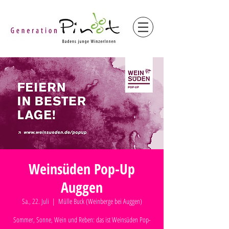
Weinsüden Pop-Up
Auggen
Sa., 22. Juli
  |  
Mülle Buck (Weinberge bei Auggen)
Sommer, Sonne, Wein und Reben: das ist Weinsüden Pop-