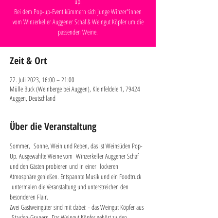
up.
Bei dem Pop-up-Event kümmern sich junge Winzer*innen
vom Winzerkeller Auggener Schäf & Weingut Köpfer um die
passenden Weine.
Zeit & Ort
22. Juli 2023, 16:00 – 21:00
Mülle Buck (Weinberge bei Auggen), Kleinfeldele 1, 79424
Auggen, Deutschland
Über die Veranstaltung
Sommer,  Sonne, Wein und Reben, das ist Weinsüden Pop-
Up. Ausgewählte Weine vom  Winzerkeller Auggener Schäf 
und den Gästen probieren und in einer  lockeren 
Atmosphäre genießen. Entspannte Musik und ein Foodtruck 
 untermalen die Veranstaltung und unterstreichen den 
besonderen Flair.
Zwei Gastweingüter sind mit dabei: - das Weingut Köpfer aus 
 Staufen-Grunern. Das Weingut Köpfer gehört zu den 