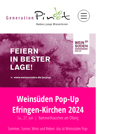
Weinsüden Pop-Up
Efringen-Kirchen 2024
Sa., 27. Juli
  |  
Bammerthäuschen am Ölberg
Sommer, Sonne, Wein und Reben: das ist Weinsüden Pop-