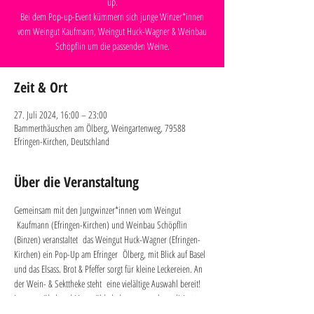
up.
Bei dem Pop-up-Event kümmern sich junge Winzer*innen
vom Weingut Kaufmann, Weingut Huck-Wagner & Weinbau
Schöpflin um die passenden Weine.
Zeit & Ort
27. Juli 2024, 16:00 – 23:00
Bammerthäuschen am Ölberg, Weingartenweg, 79588
Efringen-Kirchen, Deutschland
Über die Veranstaltung
Gemeinsam mit den Jungwinzer*innen vom Weingut 
 Kaufmann (Efringen-Kirchen) und Weinbau Schöpflin 
(Binzen) veranstaltet  das Weingut Huck-Wagner (Efringen-
Kirchen) ein Pop-Up am Efringer  Ölberg, mit Blick auf Basel 
und das Elsass. Brot & Pfeffer sorgt für kleine Leckereien. An 
der Wein- & Sekttheke steht  eine vielältige Auswahl bereit! 
Loungemöbel und Liegestühle laden zum  unkomplizierten 
Verweilen ein. Weitere Infos 
hier
.